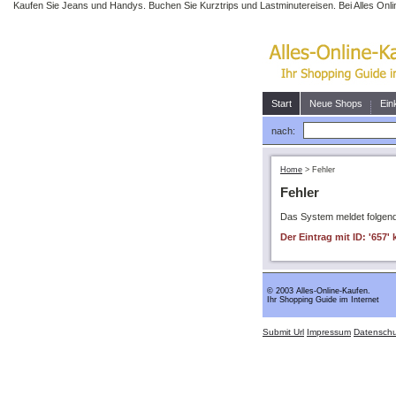
Kaufen Sie Jeans und Handys. Buchen Sie Kurztrips und Lastminutereisen. Bei Alles Onli
Start
Neue Shops
Ein
nach:
Home
>
Fehler
Fehler
Das System meldet folgend
Der Eintrag mit ID: '657
© 2003 Alles-Online-Kaufen.
Ihr Shopping Guide im Internet
Submit Url
Impressum
Datenschu