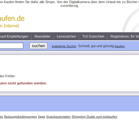
ne Kaufen finden Sie dafür alle Shops. Von der Digitalkamera über dem Urlaub bis zu Büche
zuverlässig.
kauf-Empfehlungen
Newsletter
Lesezeichen
TUI Gutschein
Registrieren: Ihr V
- Schnell, gut und günstig
.
erweiterte Suche
kaufen
en Fehler:
' kann nicht gefunden werden.
tz
Nutzungsbedingungen
Vape
Snackautomaten
Shopping Guide zum einkaufen