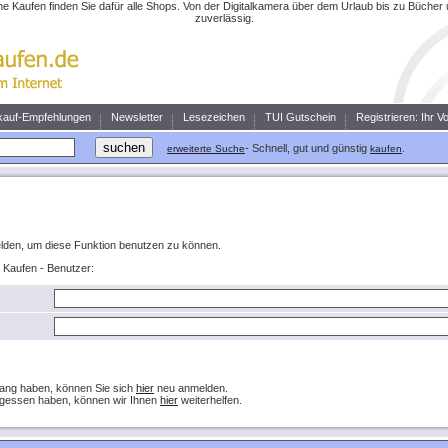
ne Kaufen finden Sie dafür alle Shops. Von der Digitalkamera über dem Urlaub bis zu Büche
zuverlässig.
kauf-Empfehlungen
Newsletter
Lesezeichen
TUI Gutschein
Registrieren: Ihr V
- Schnell, gut und günstig
.
erweiterte Suche
kaufen
lden, um diese Funktion benutzen zu können.
ne Kaufen - Benutzer:
ang haben, können Sie sich
hier
neu anmelden.
rgessen haben, können wir Ihnen
hier
weiterhelfen.