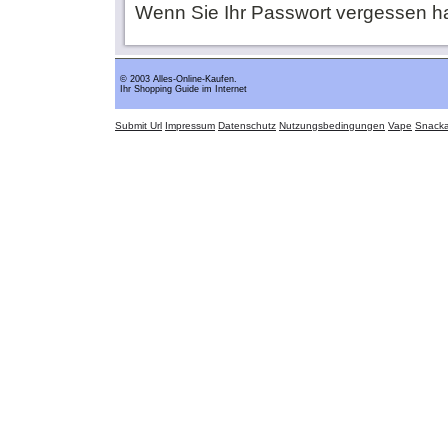
Wenn Sie Ihr Passwort vergessen h
© 2003 Alles-Online-Kaufen.
Ihr Shopping Guide im Internet
Submit Url
Impressum
Datenschutz
Nutzungsbedingungen
Vape
Snack