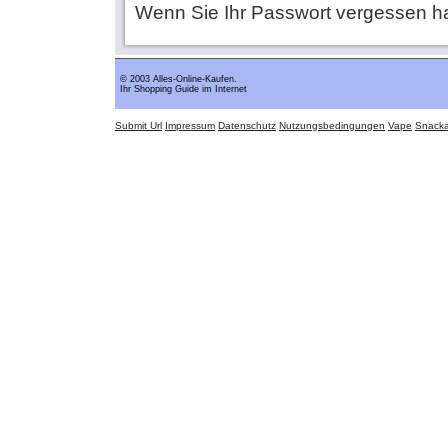
Wenn Sie Ihr Passwort vergessen h
© 2003 Alles-Online-Kaufen.
Ihr Shopping Guide im Internet
Submit Url
Impressum
Datenschutz
Nutzungsbedingungen
Vape
Snack