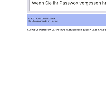
Wenn Sie Ihr Passwort vergessen h
© 2003 Alles-Online-Kaufen.
Ihr Shopping Guide im Internet
Submit Url
Impressum
Datenschutz
Nutzungsbedingungen
Vape
Snack