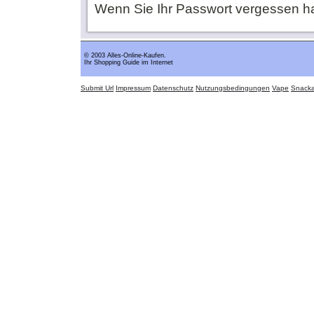
Wenn Sie Ihr Passwort vergessen h
© 2003 Alles-Online-Kaufen.
Ihr Shopping Guide im Internet
Submit Url
Impressum
Datenschutz
Nutzungsbedingungen
Vape
Snack