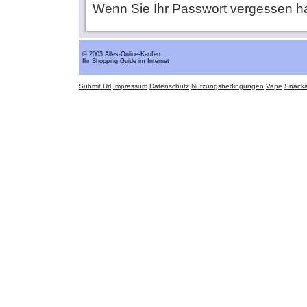
Wenn Sie Ihr Passwort vergessen h
© 2003 Alles-Online-Kaufen.
Ihr Shopping Guide im Internet
Submit Url
Impressum
Datenschutz
Nutzungsbedingungen
Vape
Snack