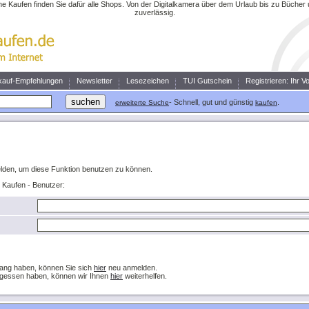
ne Kaufen finden Sie dafür alle Shops. Von der Digitalkamera über dem Urlaub bis zu Büche
zuverlässig.
kauf-Empfehlungen
Newsletter
Lesezeichen
TUI Gutschein
Registrieren: Ihr V
- Schnell, gut und günstig
.
erweiterte Suche
kaufen
lden, um diese Funktion benutzen zu können.
ne Kaufen - Benutzer:
ang haben, können Sie sich
hier
neu anmelden.
rgessen haben, können wir Ihnen
hier
weiterhelfen.