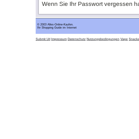
Wenn Sie Ihr Passwort vergessen h
© 2003 Alles-Online-Kaufen.
Ihr Shopping Guide im Internet
Submit Url
Impressum
Datenschutz
Nutzungsbedingungen
Vape
Snack