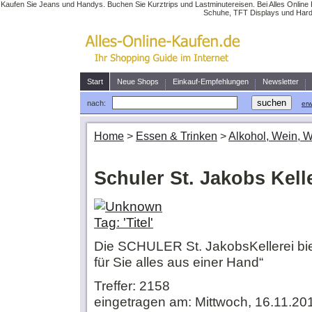
Kaufen Sie Jeans und Handys. Buchen Sie Kurztrips und Lastminutereisen. Bei Alles Online 
Schuhe, TFT Displays und Hardw
Start
Neue Shops
Einkauf-Empfehlungen
Newsletter
nach:
erw
Home
>
Essen & Trinken
>
Alkohol, Wein, 
Schuler St. Jakobs Kell
Die SCHULER St. JakobsKellerei bie
für Sie alles aus einer Hand“
Treffer: 2158
eingetragen am: Mittwoch, 16.11.20