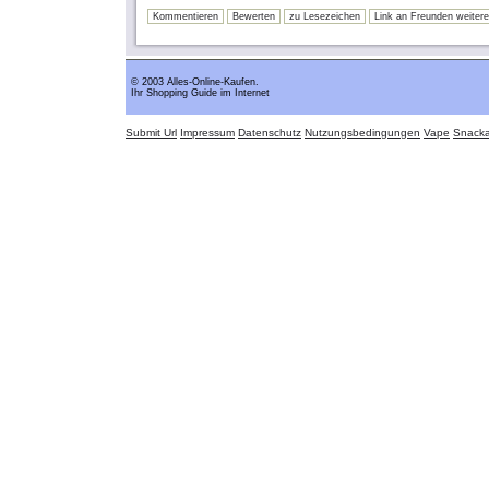
Kommentieren
Bewerten
zu Lesezeichen
Link an Freunden weiter
© 2003 Alles-Online-Kaufen.
Ihr Shopping Guide im Internet
Submit Url
Impressum
Datenschutz
Nutzungsbedingungen
Vape
Snack