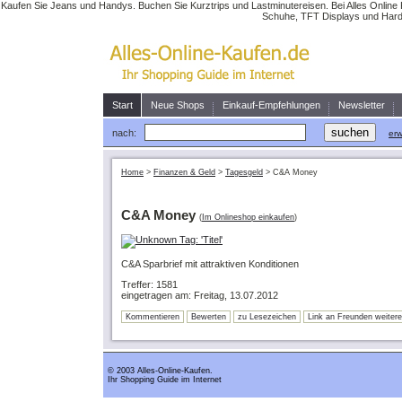
Kaufen Sie Jeans und Handys. Buchen Sie Kurztrips und Lastminutereisen. Bei Alles Online 
Schuhe, TFT Displays und Hardw
Start
Neue Shops
Einkauf-Empfehlungen
Newsletter
nach:
erw
Home
>
Finanzen & Geld
>
Tagesgeld
>
C&A Money
C&A Money
(
Im Onlineshop einkaufen
)
C&A Sparbrief mit attraktiven Konditionen
Treffer: 1581
eingetragen am: Freitag, 13.07.2012
Kommentieren
Bewerten
zu Lesezeichen
Link an Freunden weiter
© 2003 Alles-Online-Kaufen.
Ihr Shopping Guide im Internet