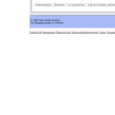
Kommentieren
Bewerten
zu Lesezeichen
Link an Freunden weiter
© 2003 Alles-Online-Kaufen.
Ihr Shopping Guide im Internet
Submit Url
Impressum
Datenschutz
Nutzungsbedingungen
Vape
Snack