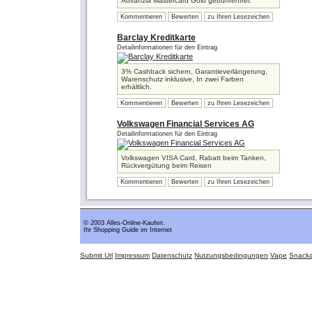
Advanzia Mastercard Gold gebührenfrei.
Kommentieren
Bewerten
zu Ihren Lesezeichen
Barclay Kreditkarte
Detailinformationen für den Eintrag
3% Cashback sichern, Garantieverlängerung,
Warenschutz inklusive, In zwei Farben
erhältlich.
Kommentieren
Bewerten
zu Ihren Lesezeichen
Volkswagen Financial Services AG
Detailinformationen für den Eintrag
Volkswagen VISA Card, Rabatt beim Tanken,
Rückvergütung beim Reisen
Kommentieren
Bewerten
zu Ihren Lesezeichen
© 2003 Alles-Online-Kaufen.
Ihr Shopping Guide im Internet
Submit Url
Impressum
Datenschutz
Nutzungsbedingungen
Vape
Snack