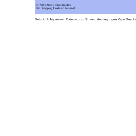
© 2003 Alles-Online-Kaufen.
Ihr Shopping Guide im Internet
Submit Url
Impressum
Datenschutz
Nutzungsbedingungen
Vape
Snack