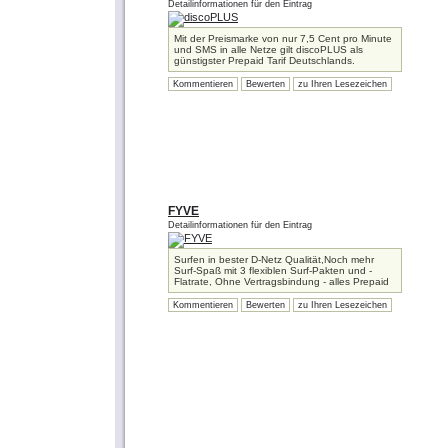
Detailinformationen für den Eintrag
Mit der Preismarke von nur 7,5 Cent pro Minute
und SMS in alle Netze gilt discoPLUS als
günstigster Prepaid Tarif Deutschlands.
Kommentieren
Bewerten
zu Ihren Lesezeichen
FYVE
Detailinformationen für den Eintrag
Surfen in bester D-Netz Qualität,Noch mehr
Surf-Spaß mit 3 flexiblen Surf-Pakten und -
Flatrate, Ohne Vertragsbindung - alles Prepaid
Kommentieren
Bewerten
zu Ihren Lesezeichen