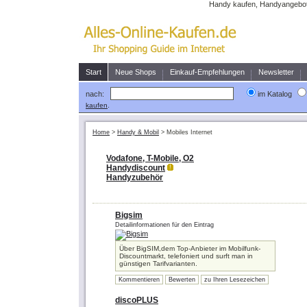
Handy kaufen, Handyangebote
Start
Neue Shops
Einkauf-Empfehlungen
Newsletter
nach:
im Katalog
.
kaufen
Home
>
Handy & Mobil
>
Mobiles Internet
Vodafone, T-Mobile, O2
Handydiscount
!
Handyzubehör
Bigsim
Detailinformationen für den Eintrag
Über BigSIM,dem Top-Anbieter im Mobilfunk-
Discountmarkt, telefoniert und surft man in
günstigen Tarifvarianten.
Kommentieren
Bewerten
zu Ihren Lesezeichen
discoPLUS