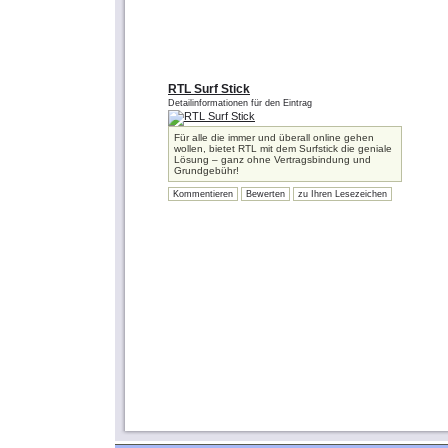
RTL Surf Stick
Detailinformationen für den Eintrag
Für alle die immer und überall online gehen
wollen, bietet RTL mit dem Surfstick die geniale
Lösung – ganz ohne Vertragsbindung und
Grundgebühr!
Kommentieren
Bewerten
zu Ihren Lesezeichen