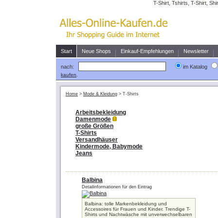
T-Shirt, Tshirts, T-Shirt, Sh
Start
Neue Shops
Einkauf-Empfehlungen
Newsletter
nach:
im Katalog
.
kaufen
Home
>
Mode & Kleidung
>
T-Shirts
Arbeitsbekleidung
Damenmode
!
große Größen
T-Shirts
Versandhäuser
Kindermode, Babymode
Jeans
Balbina
Detailinformationen für den Eintrag
Balbina: tolle Markenbekleidung und
Accessoires für Frauen und Kinder. Trendige T-
Shirts und Nachtwäsche mit unverwechselbaren