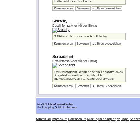
Balbina-Motiven für Frauen.
Kommentieren
Bewerten
zu Ihren Lesezeichen
Shirtcity
Detailinformationen für den Eintrag
T-Shirts online gestalten bei Shirtcity
Kommentieren
Bewerten
zu Ihren Lesezeichen
Spreadshirt
Detailinformationen für den Eintrag
Der Spreadshirt Designer ist ein hochattraktives
Angebot im wachsenden Markt für
individualisierte Shirts, Caps oder Sweats.
Kommentieren
Bewerten
zu Ihren Lesezeichen
© 2003 Alles-Online-Kaufen.
Ihr Shopping Guide im Internet
Submit Url
Impressum
Datenschutz
Nutzungsbedingungen
Vape
Snack